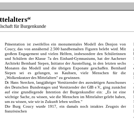
telalter
s“
lschaft für Burgenkunde
Präsentation ist zweifellos ein monumentales Modell des Donjon von
Coucy, das von annähernd 2.500 handbemalten Figuren belebt wird. Mit
großem Engagement und vielen Helfern, insbesondere den Schülerinnen
und Schülern der Klasse 7a des Einhard-Gymnasiums, hat der Aachener
Architekt Bernhard Siepen, Initiator der Ausstellung, in den letzten sechs
Monaten das Modell und die übrigen Exponate geschaffen. Bernhard
Siepen sei es gelungen, so Kauhsen, viele Menschen für die
„Wolkenkratzer des Mittelalters“ zu gewinnen.
Dr. Hans Stercken, langjähriger Vorsitzender des auswärtigen Ausschusses
des Deutschen Bundestages und Vorsitzender der GIB e.V., ging zunächst
auf eine grundlegende Intention der Burgenkundler ein: „Es ist eine
wichtige Sache, zu wissen, wie die Menschen im Mittelalter gelebt haben,
um zu wissen, wie wir in Zukunft leben wollen.“
Die Burg Coucy wurde 1917, ein damals noch intaktes Zeugnis der
französischen