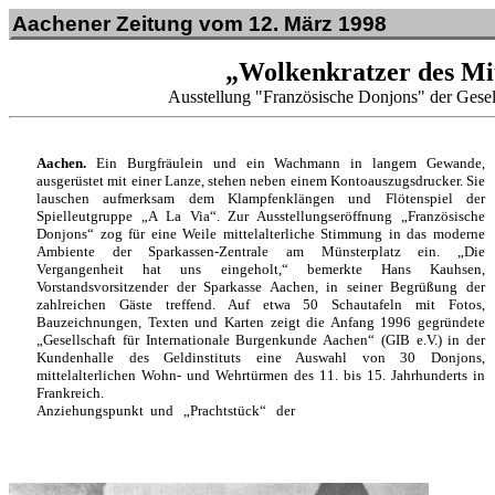
Aachener Zeitung vom 12. März 19
98
„
Wolkenkratzer des Mit
Ausstellung "Französische Donjons" der Gesel
Aachen.
Ein Burgfräulein und ein Wachmann in langem Gewande,
ausgerüstet mit einer Lanze, stehen neben einem Kontoauszugsdrucker. Sie
lauschen aufmerksam dem Klampfenklängen und Flötenspiel der
Spielleutgruppe „A La Via“. Zur Ausstellungseröffnung „Französische
Donjons“ zog für eine Weile mittelalterliche Stimmung in das moderne
Ambiente der Sparkassen-Zentrale am Münsterplatz ein. „Die
Vergangenheit hat uns eingeholt,“ bemerkte Hans Kauhsen,
Vorstandsvorsitzender der Sparkasse Aachen, in seiner Begrüßung der
zahlreichen Gäste treffend. Auf etwa 50 Schautafeln mit Fotos,
Bauzeichnungen, Texten und Karten zeigt die Anfang 1996 gegründete
„Gesellschaft für Internationale Burgenkunde Aachen“ (GIB e.V.) in der
Kundenhalle des Geldinstituts eine Auswahl von 30 Donjons,
mittelalterlichen Wohn- und Wehrtürmen des 11. bis 15. Jahrhunderts in
Frankreich.
Anziehungspunkt
und
„Prachtstück“
der