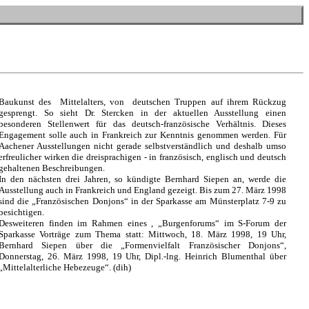
Baukunst des
Mittelalters, von
deutschen
Truppen auf ihrem Rückzug
gesprengt. So sieht Dr. Stercken in der aktuellen Ausstellung einen
besonderen Stellenwert für das deutsch-französische Verhältnis. Dieses
Engagement solle auch in Frankreich zur Kenntnis genommen werden. Für
Aachener Ausstellungen nicht gerade selbstverständlich und deshalb umso
erfreulicher wirken die dreisprachigen - in französisch, englisch und deutsch
gehaltenen Beschreibungen.
In den nächsten drei Jahren, so kündigte Bernhard Siepen an, werde die
Ausstellung auch in Frankreich und England gezeigt. Bis zum 27. März 1998
sind die „Französischen Donjons“ in der Sparkasse am Münsterplatz 7-9 zu
besichtigen.
Desweiteren finden im Rahmen eines , „Burgenforums“ im S-Forum der
Sparkasse Vorträge zum Thema statt: Mittwoch, 18. März 1998, 19 Uhr,
Bernhard Siepen über die „Formenvielfalt Französischer Donjons“,
Donnerstag, 26. März 1998, 19 Uhr, Dipl.-lng. Heinrich Blumenthal über
„Mittelalterliche Hebezeuge“. (dih)